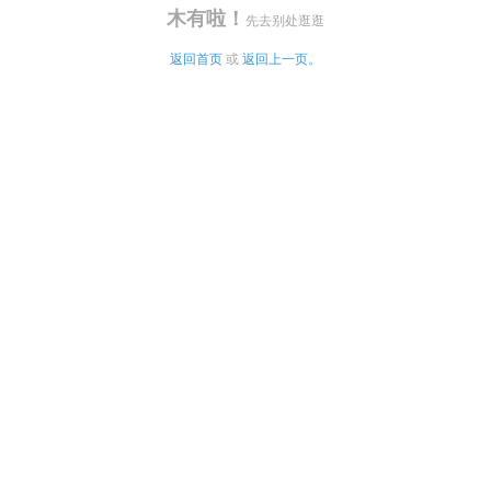
木有啦！
先去别处逛逛
返回首页
 或 
返回上一页。