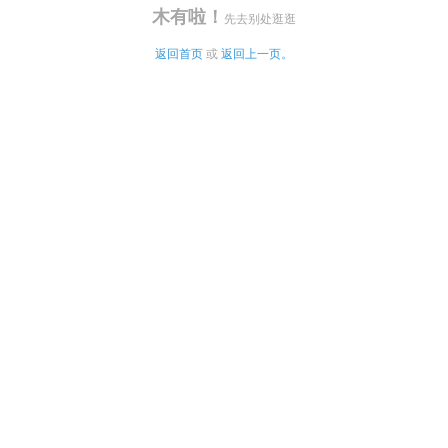
木有啦！
先去别处逛逛
返回首页
 或 
返回上一页。