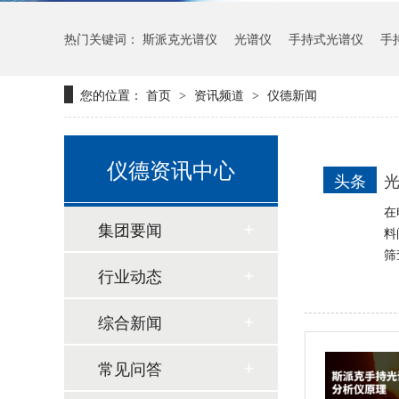
热门关键词：
斯派克光谱仪
光谱仪
手持式光谱仪
手
您的位置：
首页
资讯频道
仪德新闻
>
>
仪德资讯中心
日立CMI730多功能分析测量仪
头条
光
在
集团要闻
料
筛
行业动态
综合新闻
常见问答