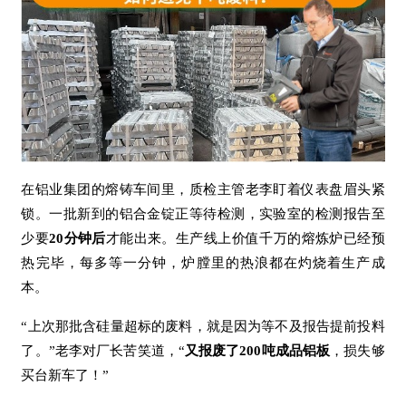
在铝业集团的熔铸车间里，质检主管老李盯着仪表盘眉头紧
锁。一批新到的铝合金锭正等待检测，实验室的检测报告至
少要
20分钟后
才能出来。生产线上价值千万的熔炼炉已经预
热完毕，每多等一分钟，炉膛里的热浪都在灼烧着生产成
本。
“上次那批含硅量超标的废料，就是因为等不及报告提前投料
了。”老李对厂长苦笑道，“
又报废了200吨成品铝板
，损失够
买台新车了！”