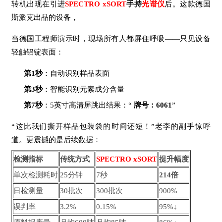
转机出现在引进
SPECTRO xSORT
手持
光谱仪
后。这款德国
斯派克出品的设备，
当德国工程师演示时，现场所有人都屏住呼吸——只见设备
轻触铝锭表面：
第1秒
：自动识别样品表面
第3秒
：智能识别元素成分含量
第7秒
：5英寸高清屏跳出结果：“
牌号：6061
”
“这比我们撕开样品包装袋的时间还短！”老李的副手惊呼
道。更震撼的是后续数据：
检测指标
传统方式
SPECTRO xSORT
提升幅度
单次检测耗时
25分钟
7秒
214倍
日检测量
30批次
300批次
900%
误判率
3.2%
0.15%
95%↓