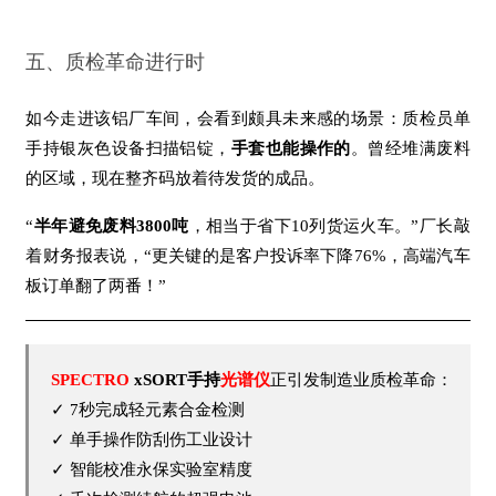
五、质检革命进行时
如今走进该铝厂车间，会看到颇具未来感的场景：质检员单
手持银灰色设备扫描铝锭，
手套也能操作的
。曾经堆满废料
的区域，现在整齐码放着待发货的成品。
“
半年避免废料3800吨
，相当于省下10列货运火车。”厂长敲
着财务报表说，“更关键的是客户投诉率下降76%，高端汽车
板订单翻了两番！”
SPECTRO
xSORT手持
光谱仪
正引发制造业质检革命：
✓ 7秒完成轻元素合金检测
✓ 单手操作防刮伤工业设计
✓ 智能校准永保实验室精度