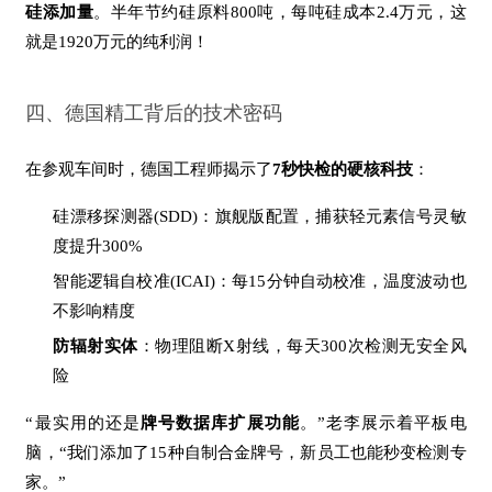
硅添加量
。半年节约硅原料800吨，每吨硅成本2.4万元，这
就是1920万元的纯利润！
四、德国精工背后的技术密码
在参观车间时，德国工程师揭示了
7秒快检的硬核科技
：
硅漂移探测器(SDD)：旗舰版配置，捕获轻元素信号灵敏
度提升300%
智能逻辑自校准(ICAI)：每15分钟自动校准，温度波动也
不影响精度
防辐射实体
：物理阻断X射线，每天300次检测无安全风
险
“最实用的还是
牌号数据库扩展功能
。”老李展示着平板电
脑，“我们添加了15种自制合金牌号，新员工也能秒变检测专
家。”