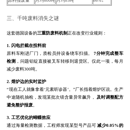
原料报废量
月均600吨
月均85吨
86%↓
三、千吨废料消失之谜
这套德国设备的
三重防废料机制
正在改变行业规则：
1. 闪电拦截在投料前
原料车刚进厂门，质检员持设备绕车扫描。
7分钟完成整车
检测
，问题铝锭直接被叉车转移到退货区。仅此一项，每月
减少废料300吨。
2. 熔炉边的实时监护
“现在工人就像拿着‘元素听诊器’。”厂长指着熔炉区说。生产
中途随机抽检，发现某批次镁含量异常飙升，
及时调整配方
避免整炉报废
。
3. 工艺优化的蝴蝶效应
通过海量检测数据，工程师发现某型号产品可
减少0.05%的