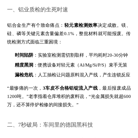
一、铝业质检的生死时速
铝合金生产有个致命痛点：
轻元素检测效率
决定成败。镁、
硅、磷等关键元素含量偏差0.1%，整批材料就可能报废。传
统检测方式面临三重困境：
时间陷阱
：实验室检测需切割取样，平均耗时20-30分钟
精度黑洞
：便携设备对轻元素（Al/Mg/Si/P/S）束手无策
漏检危机
：人工抽检让问题原料混入产线，产生连锁反应
“最惨痛的一次，
3车皮不合格铝锭流入产线
，最后报废成品
1200吨。”老李指着仓库堆积的废料说，“光金属损失就超600
万，还不算停炉检修的间接损失。”
二、7秒破局：车间里的德国黑科技