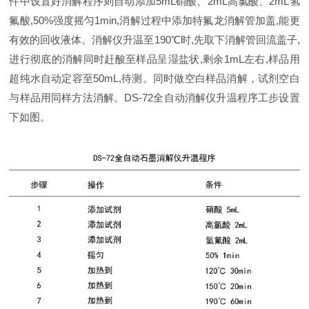
件中设置好消解程序则自动添加5mL硝酸、2mL高氯酸、2mL氢
氟酸,50%强度摇匀1min,消解过程中添加特氟龙消解管加盖,能更
有效的回收液体。消解仪升温至190℃时,先取下消解管回流盖子,
进行彻底的消解同时赶酸至样品呈湿盐状,剩余1mL左右,样品用
超纯水自动定容至50mL,待测。同时做空白样品消解，试剂空白
与样品用同样方法消解。DS-72全自动消解仪升温程序工步设置
下如图。