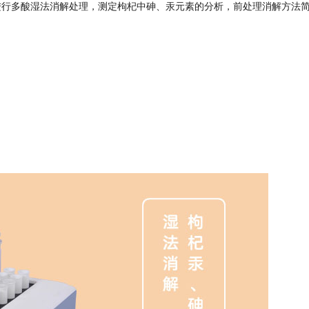
进行多酸湿法消解处理，测定枸杞中砷、汞元素的分析，前处理消解方法