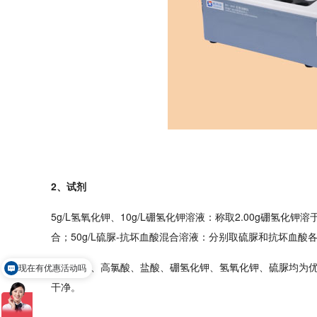
2、试剂
5g/L氢氧化钾、10g/L硼氢化钾溶液：称取2.00g硼氢化
合；50g/L硫脲-抗坏血酸混合溶液：分别取硫脲和抗坏血酸各5
所用硝酸、高氯酸、盐酸、硼氢化钾、氢氧化钾、硫脲均为优
现在有优惠活动吗
干净。