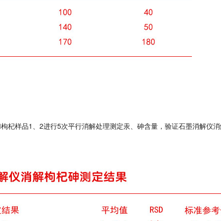
048和枸杞样品1、2进行5次平行消解处理测定汞、砷含量，验证石墨消解仪