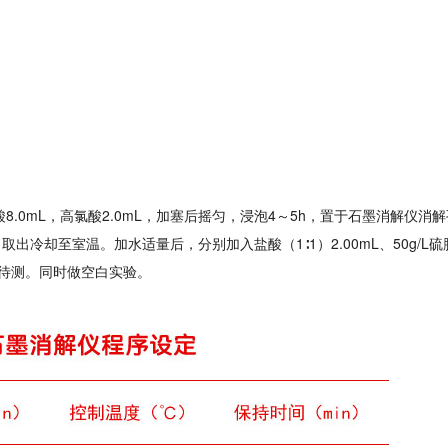
酸8.0mL，高氯酸2.0mL，加塞后摇匀，浸泡4～5h，置于石墨消解仪消
冷却至室温。加水适量后，分别加入盐酸（1∶1）2.00mL、50g/L硫
上，待测。同时做空白实验。