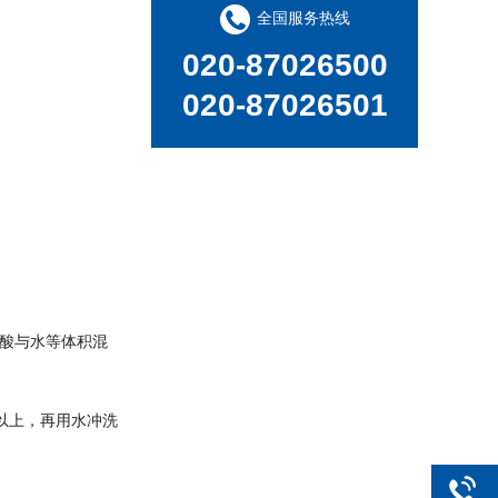
全国服务热线
020-87026500
020-87026501
新品速递 | 德国斯派克推出新一代 SPECTRO xSORT XHH04
浓盐酸与水等体积混
以上，再用水冲洗
德国斯派克台式直读光谱仪SPECTRO MAXx 电弧/火花OES金属分析仪