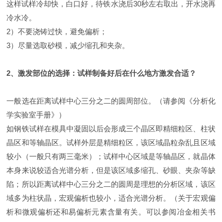
这样试样冷却快，白口好，待铁水浇后30秒左右取出，开水浇再
冷水冷。
2）不要浇铸过快，避免偏析；
3）尽量选取砂模，减少缩孔和夹杂。
2、激发部位的选择：试样制备好后在什么地方激发合适？
一般选在距离试样中心三分之二的圆周部位。（请参阅《分析化
学实验室手册》）
如钢铁试样在模具中凝固以后会形成三个晶区即精细粒区、柱状
晶区和等轴晶区。试样外层是精细粒区，该区域晶粒杂乱且区域
较小（一般只有两三毫米）；试样中心区域是等轴晶区，就晶体
本身来说较适合光谱分析，但是该区域多缩孔、砂眼、夹杂等缺
陷；所以距离试样中心三分之二的圆周是理想的分析区域，该区
域多为柱状晶，宏观偏析也较小，适合光谱分析。（关于宏观偏
析和微观偏析还和易偏析元素含量有关。可以参阅冶金相关书