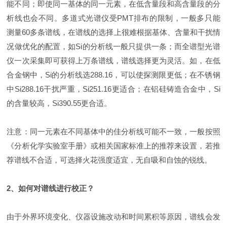
能不同；即使同一基体的同一元素，在低含量段和高含量段的分
析线也会不同。多道式光谱仪受PMT排布的限制，一般多只能
测量60多条谱线，在谱线的选择上很难根据基体、含量和干扰情
况做优化的配置，如Si的分析线一般只提供一条；而全谱型光谱
仪一次采集即可获得上万条谱线，谱线选择更为灵活。如，在低
合金钢中，Si的分析线选288.16，可以使探测限更低；在不锈钢
中Si288.16干扰严重，Si251.16更适合；在铝硅铸造合金中，Si
的含量较高，Si390.55更合适。
注意：同一元素在不同基体中的佳分析线可能不一致，一般按照
《分析化学实验室手册》或相关国家标准上的推荐来设置，若推
荐谱线不合适，可选择火花强度适宜，无自吸和自蚀的锐线。
2、如何对谱线进行校正？
由于外界环境变化、仪器设施改动和时间累积等原因，谱线会发