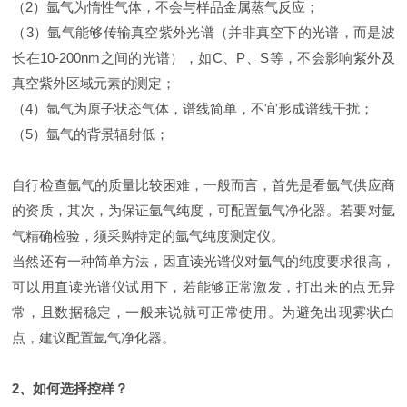
（2）氩气为惰性气体，不会与样品金属蒸气反应；
（3）氩气能够传输真空紫外光谱（并非真空下的光谱，而是波
长在10-200nm之间的光谱），如C、P、S等，不会影响紫外及
真空紫外区域元素的测定；
（4）氩气为原子状态气体，谱线简单，不宜形成谱线干扰；
（5）氩气的背景辐射低；
自行检查氩气的质量比较困难，一般而言，首先是看氩气供应商
的资质，其次，为保证氩气纯度，可配置氩气净化器。若要对氩
气精确检验，须采购特定的氩气纯度测定仪。
当然还有一种简单方法，因直读光谱仪对氩气的纯度要求很高，
可以用直读光谱仪试用下，若能够正常激发，打出来的点无异
常，且数据稳定，一般来说就可正常使用。为避免出现雾状白
点，建议配置氩气净化器。
2、如何选择控样？