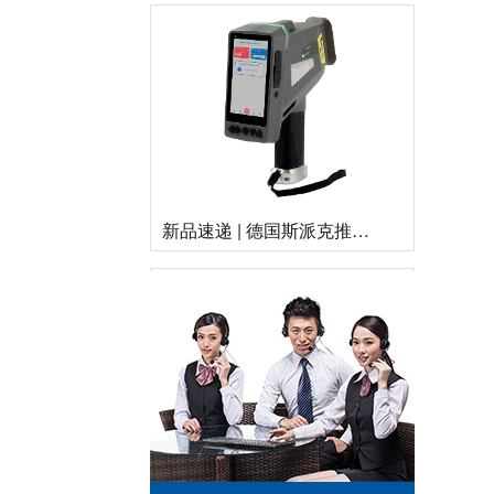
新品速递 | 德国斯派克推出新一代 SPECTRO xSORT XHH04
德国斯派克台式直读光谱仪SPECTRO MAXx 电弧/火花OES金属分析仪