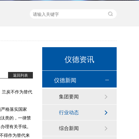
新品速递 | 德国斯派克推出新一代 SPECTRO xSORT XHH04
仪德资讯
返回列表
仪德新闻
2，兰炭不作为替代
集团要闻
须严格落实国家
行业动态
德国斯派克台式直读光谱仪SPECTRO MAXx 电弧/火花OES金属分析仪
淘汰类的，一律禁
得办理有关手续。
综合新闻
不得作为替代来