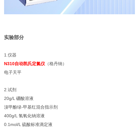
实验部分
1.仪器
N310自动凯氏定氮仪
（格丹纳）
电子天平
2.试剂
20g/L 硼酸溶液
溴甲酚绿-甲基红混合指示剂
400g/L 氢氧化钠溶液
0.1mol/L 硫酸标准滴定液