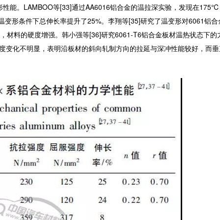
能。LAMBOO等[33]通过AA6016铝合金的温拉深实验，发现在175
合金在温变形条件下总伸长率提升了25%。李翔等[35]研究了温变形对6061
，材料的硬度增强。韩小强等[36]研究6061-T6铝合金板材温热状态下
值随温度变化不明显，表明沿板材的斜向轧制方向的拉延与深冲性能较好，而