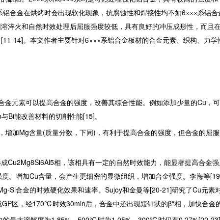
铝合金在烘烤时会出现软化现象，抗腐蚀性和焊接性均不如6×××系铝合金[1
固溶淬火和自然时效处理后屈服强度较低，具有良好的冲压成形性，而且
1-14]。本文作者主要针对6×××系铝合金板材的合金元素、织构、力
合金元素可以提高合金的强度，改善其综合性能。例如添加少量的Cu，可抵
与Bi能改善材料的切削性能[15]。
下，增加Mg含量(质量分数，下同)，有利于提高合金的强度，但合金的屈
Cu2Mg8Si6Al5相，该相具有一定的自然时效能力，能显著提高合金强度
度。增加Cu含量，会产生更细密的显微组织，增加合金强度。李海等[19]研究了
Si合金的时效硬化效果和速率。Sujoy和金曼等[20-21]研究了Cu元素对A
GP区，经170℃时效30min后，合金中还出现短针状的β″相，加快合
大溶解度为1.85%，500℃时为1.05%，300℃时仅有0.27%[22-23