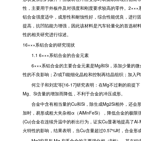
性，主要用于外板件及对强度和刚度要求较高的零件。2×××系
铝合金强度适中，成形性和耐蚀性好，综合性能优良，进行
提高，抗凹陷能力增强，因此该材料是汽车轻量化的首选材料[1
性的相关研究进行综述。
16×××系铝合金的研究现状
1.1 6×××系铝合金的合金元素
6×××系铝合金的主要合金元素是Mg和Si，添加少量的微
性的不良影响；Zr或Ti能细化晶粒和控制再结晶组织；加入Pb
何立子和刘宏等[16-17]研究表明：在Mg不过剩的前提
Mg、Si含量的增加而降低，不利于合金的冲压成形。
合金中含有相当量的Cu和Si，除生成Mg2Si相外，还会形成
加时，易形成粗大夹杂相α（AlMnFeSi），降低合金的极限强
(Cu)合金在连续升温中的析出行为，证实Cu显著地提高了Al-Mg-
火特性的影响，结果表明，当Cu含量超过0.57%时，合金形成
Mg2Si是Al-Mg-Si系合金的主要强化相（β相），其在铝中的最