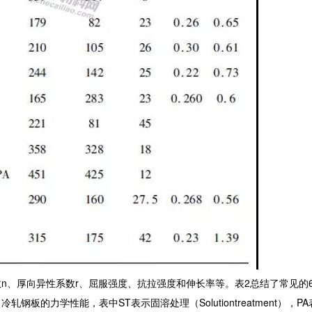
厚向异性系数r、屈服强度、抗拉强度和伸长率等。表2总结了常见的6
的力学性能，表中ST表示固溶处理（Solutiontreatment），P