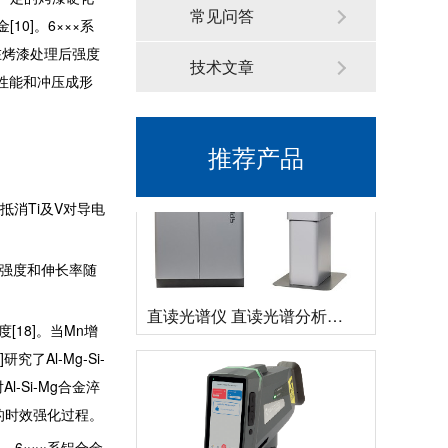
常见问答
0]。6×××系
德国斯派克落地式直读光谱仪SPECTROMAXx 电弧/火花OES金属分析仪
在烤漆处理后强度
技术文章
学性能和冲压成形
推荐产品
消Ti及V对导电
服强度和伸长率随
直读光谱仪 直读光谱分析仪 LAB S
[18]。当Mn增
Al-Mg-Si-
l-Si-Mg合金淬
金的时效强化过程。
]。6×××系铝合金