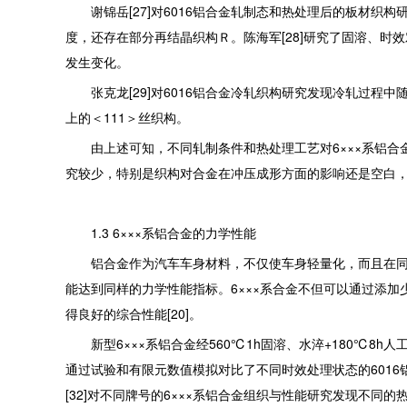
谢锦岳[27]对6016铝合金轧制态和热处理后的板材织构研
度，还存在部分再结晶织构Ｒ。陈海军[28]研究了固溶、
发生变化。
张克龙[29]对6016铝合金冷轧织构研究发现冷轧过程中随轧
上的＜111＞丝织构。
由上述可知，不同轧制条件和热处理工艺对6×××系铝合金
究较少，特别是织构对合金在冲压成形方面的影响还是空白
1.3 6×××系铝合金的力学性能
铝合金作为汽车车身材料，不仅使车身轻量化，而且在同样的
能达到同样的力学性能指标。6×××系合金不但可以通过添
得良好的综合性能[20]。
新型6×××系铝合金经560℃1h固溶、水淬+180℃8h人工时效
通过试验和有限元数值模拟对比了不同时效处理状态的6016
[32]对不同牌号的6×××系铝合金组织与性能研究发现不