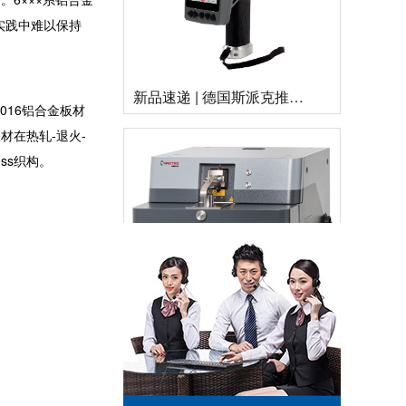
实践中难以保持
新品速递 | 德国斯派克推出新一代 SPECTRO xSORT XHH04
016铝合金板材
材在热轧-退火-
ss织构。
德国斯派克台式直读光谱仪SPECTRO MAXx 电弧/火花OES金属分析仪