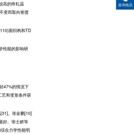
于较高的终轧温
咨询电话
本不变而取向密度
10)面织构和TD
学性能的影响研
47%的情况下
工艺和变形条件获
1]。张金鹏[10]
能最好。张士娇等
的综合力学性能明