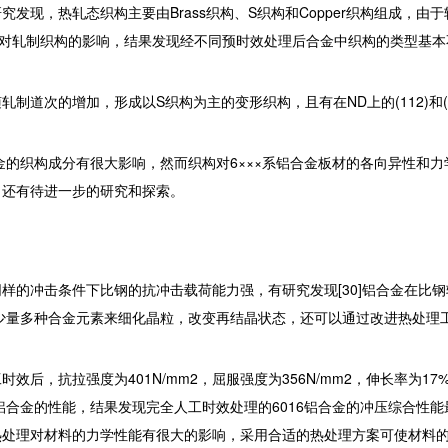
究发现，热轧态织构主要由Brass织构、S织构和Copper织构组成，由
时效对轧制织构的影响，结果发现经不同预时效处理后合金中织构的类型基
制道次的增加，形成以S织构为主的变形织构，且有在ND上的(112)和(1
的织构成分有很大影响，然而织构对6×××系铝合金板材的各向异性和力
，还有待进一步的研究和探索。
冲击条件下比钢的抗冲击载荷能力强，有研究发现[30]铝合金在比钢轻
加少量多种合金元素来细化晶粒，改变再结晶状态，还可以通过改进热处理
后，抗拉强度为401N/mm2，屈服强度为356N/mm2，伸长率为17%[3
铝合金的性能，结果发现完全人工时效处理的6016铝合金的冲压综合性
同的热处理对材料的力学性能有很大的影响，采用合适的热处理方案可使材料