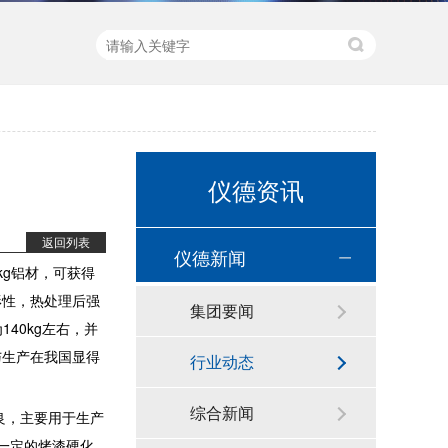
新品速递 | 德国斯派克推出新一代 SPECTRO xSORT XHH04
仪德资讯
返回列表
仪德新闻
德国斯派克台式直读光谱仪SPECTRO MAXx 电弧/火花OES金属分析仪
g铝材，可获得
形性，热处理后强
集团要闻
40kg左右，并
与生产在我国显得
行业动态
综合新闻
能优良，主要用于生产
和一定的烤漆硬化