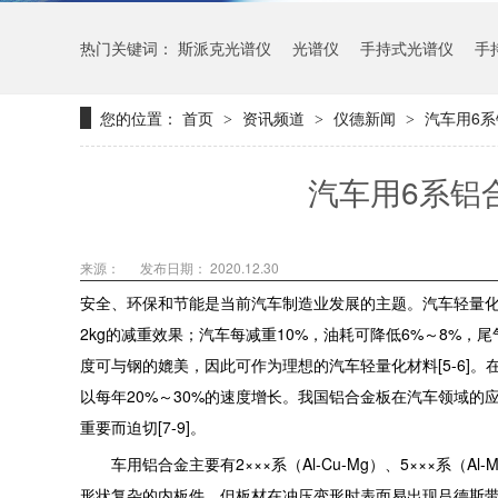
热门关键词：
斯派克光谱仪
光谱仪
手持式光谱仪
手
您的位置：
首页
资讯频道
仪德新闻
汽车用6
>
>
>
汽车用6系铝
来源：
发布日期： 2020.12.30
安全、环保和节能是当前汽车制造业发展的主题。汽车轻量化
2kg的减重效果；汽车每减重10%，油耗可降低6%～8%，
度可与钢的媲美，因此可作为理想的汽车轻量化材料[5-6]。
以每年20%～30%的速度增长。我国铝合金板在汽车领域
重要而迫切[7-9]。
车用铝合金主要有2×××系（Al-Cu-Mg）、5×××系（Al-
形状复杂的内板件，但板材在冲压变形时表面易出现吕德斯带的