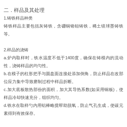
二．样品及其处理
1.铸铁样品种类
铸铁样品主要包括灰铸铁，含硼铜铬钼铸铁，稀土镁球墨铸铁
等。
2.样品的浇铸
a.炉内取样时，铁水温度不低于1400度，确保在铸模内的流动
性，浇铸样品的均匀性。
b.在模子的柱形把手与圆盘面连接处添加倒角，防止样品在改部
位应力集中导致磨制过程中样品折断。
c.加大底板散热部份的面积，加大其导热系数(如采用铜板)，使
样品冷却快速充分，组织均匀。
d.铁水在取样勺内用铝棒略搅帮助脱氧，防止气孔生成，使碳元
素得到有效保存。