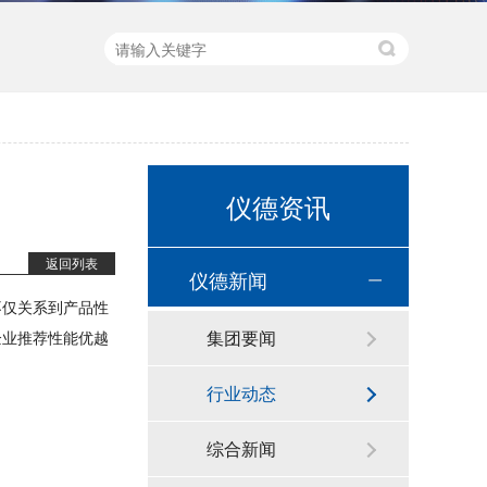
新品速递 | 德国斯派克推出新一代 SPECTRO xSORT XHH04
仪德资讯
返回列表
仪德新闻
不仅关系到产品性
集团要闻
企业推荐性能优越
行业动态
德国斯派克台式直读光谱仪SPECTRO MAXx 电弧/火花OES金属分析仪
综合新闻