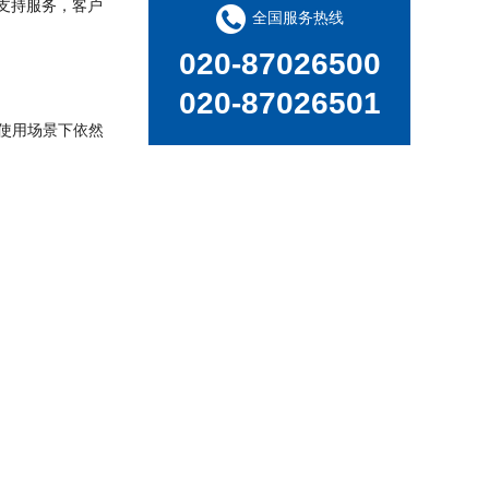
程支持服务，客户
德国斯派克台式直读光谱仪SPECTRO MAXx 电弧/火花OES金属分析仪
全国服务热线
020-87026500
020-87026501
使用场景下依然