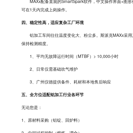
MAXx配备直观的SmartSpark软件，中文操作界
可在1天内完成上岗操作。
四、稳定性高，适应复杂工厂环境
铝加工车间往往温度变化大、粉尘多。斯派克
MAXx采
保持检测精度。
1、
平均无故障运行时间（
MTBF）> 10,000小时
2、日常仅需基础吹气维护
3、广州仪德提供备件、耗材和本地售后响应
五、全方位适配铝加工行业各环节
无论您是：
1、原材料采购（铝锭、回炉料）
2、中间过程控制（熔炼、调合）