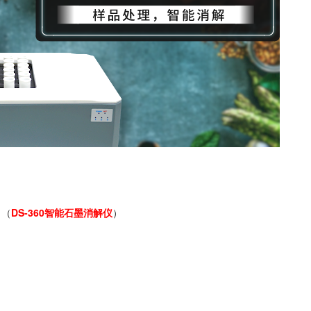
（
DS-360智能石墨消解仪
）