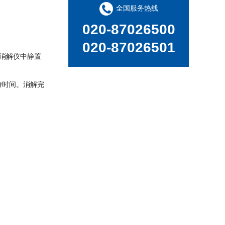
德国斯派克台式直读光谱仪SPECTRO MAXx 电弧/火花OES金属分析仪
全国服务热线
020-87026500
020-87026501
墨消解仪中静置
持时间。消解完