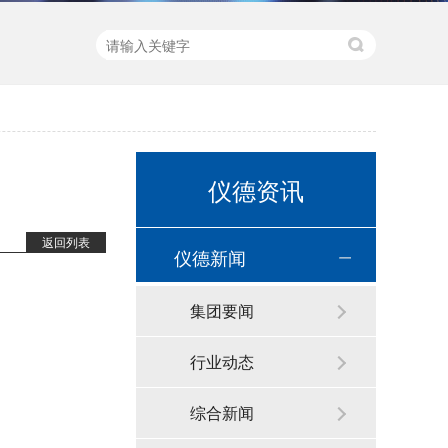
新品速递 | 德国斯派克推出新一代 SPECTRO xSORT XHH04
仪德资讯
返回列表
仪德新闻
集团要闻
行业动态
德国斯派克台式直读光谱仪SPECTRO MAXx 电弧/火花OES金属分析仪
综合新闻