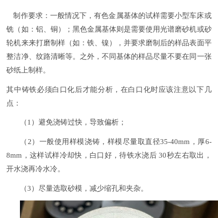
制作要求：一般情况下，有色金属基体的试样需要小型车床或
铣（如：铝、铜）；黑色金属基体则是需要使用光谱磨砂机或砂
轮机来来打磨制样（如：铁、镍），并要求磨制后的样品表面平
整洁净、纹路清晰等。之外，不同基体的样品尽量不要在同一张
砂纸上制样。
其中铸铁必须白口化后才能分析，在白口化时应该注意以下几
点：
（1）避免浇铸过快，导致偏析；
（2）
一般使用样模浇铸，样模尽量取直径
35-40mm
，厚
6-
8mm
，这样试样冷却快，白口好，待铁水浇后
30
秒左右取出，
开水浇再冷水冷。
（3）尽量选取砂模，减少缩孔和夹杂。