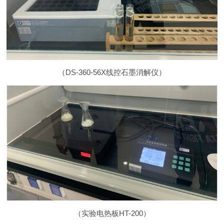
（
DS-360-56X线控石墨消解仪
）
（
实验电热板HT-200
）