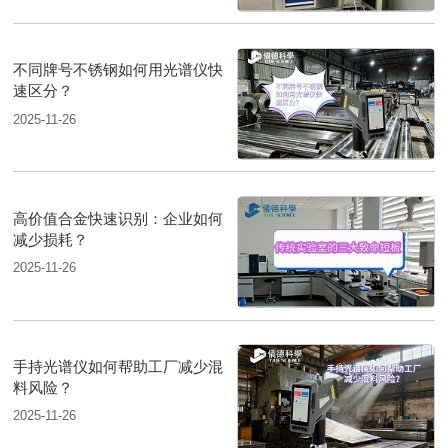
不同牌号不锈钢如何用光谱仪快
速区分？
2025-11-26
高价值合金快速识别：企业如何
减少损耗？
2025-11-26
手持光谱仪如何帮助工厂减少混
料风险？
2025-11-26