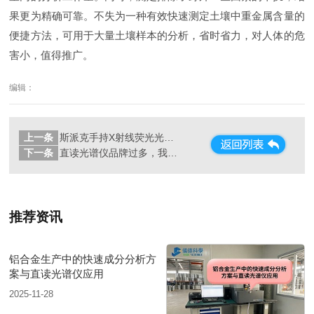
果更为精确可靠。不失为一种有效快速测定土壤中重金属含量的
便捷方法，可用于大量土壤样本的分析，省时省力，对人体的危
害小，值得推广。
编辑：
上一条
斯派克手持X射线荧光光谱仪xSORT测定常用不锈钢的准确度和精密度
下一条
直读光谱仪品牌过多，我们该怎么选择好？
推荐资讯
铝合金生产中的快速成分分析方
案与直读光谱仪应用
2025-11-28