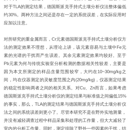
对于TLA的测定结果，德国斯派克手持式土壤分析仪法整体偏低
约30%。两种方法之间还是存在一定的系统误差，在实际应用时
应加以注意。
对所研究的重金属而言，Cr元素德国斯派克手持式土壤分析仪方
法的测定效果不理想，从理论上讲，该元素容易与土壤中Fe元
素的光谱的干扰而产生误差。其余元素测定效果均较好。至于
Pb元素为何与传统实验室分析检测的数据相关性较差，主要是
因为本文所测定的样品含量范围较窄，大约在10~30mg/kg之
间，均在仪器测定的灵敏度范围之内(20mg/kg)，仪器测定结果
的稳定性影响两者之间的相关关系。对Cu、Zn而言，如果考虑
德国斯派克手持式土壤分析仪的测定结果与标准值之间偏低15%
的事实，那么，TLA的测定结果与德国斯派克手持式土壤分析仪
法之间的系统误差则更小了。尽管本研究不是在野外实地测量，
并没有减轻调查过程中样品采集和处理的工作量，但大大减轻了
室内的分析工作量。同时，测定排除了野外一些因素的干扰，结