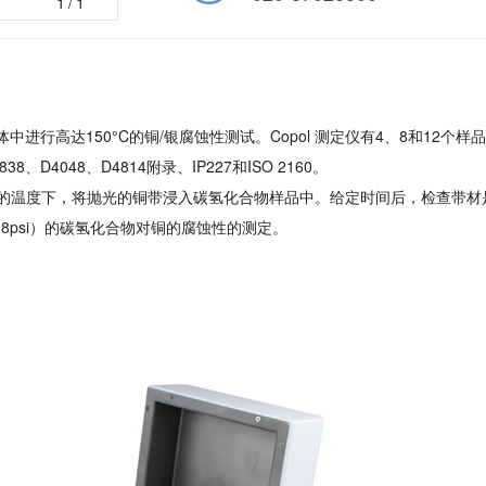
1
/1
中进行高达150°C的铜/银腐蚀性测试。Copol 测定仪有4、8和1
D4048、D4814附录、IP227和ISO 2160。
度下，将抛光的铜带浸入碳氢化合物样品中。给定时间后，检查带材是否腐蚀
Pa（8psi）的碳氢化合物对铜的腐蚀性的测定。