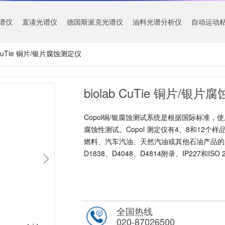
谱仪
直读光谱仪
德国斯派克光谱仪
油料光谱分析仪
自动运动
b CuTie 铜片/银片腐蚀测定仪
biolab CuTie 铜片/银
Copol铜/银腐蚀测试系统是根据国际标准，使
腐蚀性测试。Copol 测定仪有4、8和12
燃料、汽车汽油、天然汽油或其他石油产品的腐蚀
D1838、D4048、D4814附录、IP227和ISO 
全国热线
020-87026500