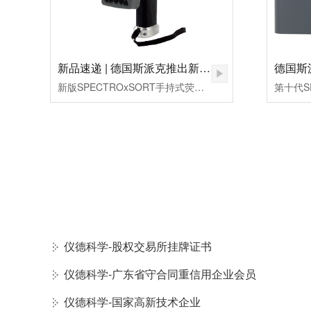
新品速递 | 德国斯派克推出新一代 SPECTRO xSORT XHH04
新版SPECTROxSORT手持式荧光（ED-XRF）光谱仪是德国斯派克分析仪器公司结合自身对行业应用的透彻领悟和现场金属测量领域的丰富经验，厚积薄发打造的一款创新型便携式荧光光谱分析仪。集一系列实用功能和创新设计为一身，在大幅提高用户的分析速度、保证易用性和操作便利性的同时，保持了德国制造的优异分析性能。
仪德科学-股权交易所挂牌证书
仪德科学-广东省守合同重信用企业会员
仪德科学-国家高新技术企业