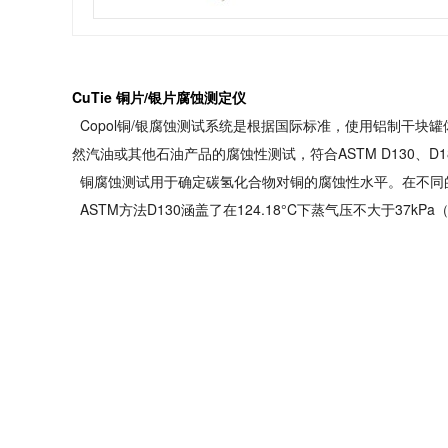
CuTie 铜片/银片腐蚀测定仪
Copol铜/银腐蚀测试系统是根据国际标准，使用铝制干块罐体
然汽油或其他石油产品的腐蚀性测试，符合ASTM D130、D1838、
铜腐蚀测试用于确定碳氢化合物对铜的腐蚀性水平。在不同的温
ASTM方法D130涵盖了在124.18°C下蒸气压不大于37k