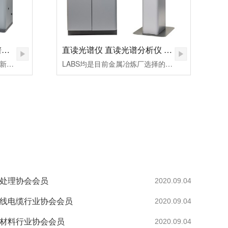
德国斯派克落地式直读光谱仪SPECTROMAXx 电弧/火花OES金属分析仪
直读光谱仪 直读光谱分析仪 LAB S
第十代SPECTROMAXx配有全新的德国原厂校准曲线，扩展了曲线校准范围和元素选择；优化光源激发参数；提升检测灵敏度(LOD)。
LABS均是目前金属冶炼厂选择的、高性能的光谱仪。对于金属再加工生产商、汽车和航空航天制造商、以及成品和半成品、电子产品、半导体等制造商来说，她给出的解决方案同样优良。
热处理协会会员
2020.09.04
电线电缆行业协会会员
2020.09.04
子材料行业协会会员
2020.09.04