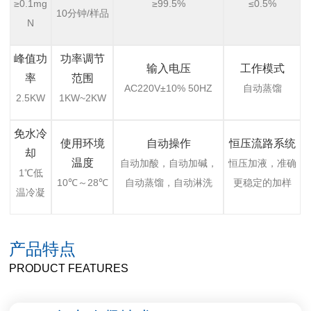
≥0.1mg
≥99.5%
≤0.5%
10分钟/样品
N
峰值功
功率调节
输入电压
工作模式
率
范围
AC220V±10% 50HZ
自动蒸馏
2.5KW
1KW~2KW
免水冷
使用环境
自动操作
恒压流路系统
却
温度
自动加酸，自动加碱，
恒压加液，准确
1℃低
10℃～28℃
自动蒸馏，自动淋洗
更稳定的加样
温冷凝
产品特点
PRODUCT FEATURES