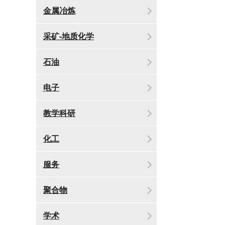
金属冶炼
采矿-地质化学
石油
电子
教学科研
化工
服务
聚合物
学术